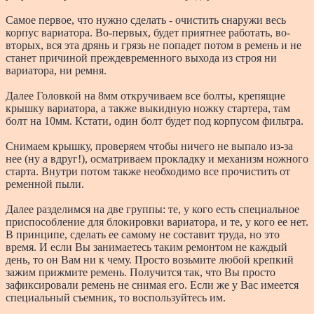
Самое первое, что нужно сделать - очистить снаружи весь
корпус вариатора. Во-первых, будет приятнее работать, во-
вторых, вся эта дрянь и грязь не попадет потом в ремень и не
станет причиной преждевременного выхода из строя ни
вариатора, ни ремня.
Далее Головкой на 8мм откручиваем все болты, крепящие
крышку вариатора, а также выкидную ножку стартера, там
болт на 10мм. Кстати, один болт будет под корпусом фильтра.
Снимаем крышку, проверяем чтобы ничего не выпало из-за
нее (ну а вдруг!), осматриваем прокладку и механизм ножного
старта. Внутри потом также необходимо все прочистить от
ременной пыли.
Далее разделимся на две группы: те, у кого есть специальное
приспособление для блокировки вариатора, и те, у кого ее нет.
В принципе, сделать ее самому не составит труда, но это
время. И если Вы занимаетесь таким ремонтом не каждый
день, то он Вам ни к чему. Просто возьмите любой крепкий
зажим прижмите ремень. Получится так, что Вы просто
зафиксировали ремень не снимая его. Если же у Вас имеется
специальный съемник, то воспользуйтесь им.