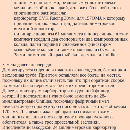
длинными шпильками, резиновым уплотнителем и
металлической прокладкой, а также с большой цепью
спортивного распредвала;
карбюратор CVK Racing 30мм. для 157QMJ, к которому
прилаглись прокладка и тридцатимиллиметровый
впускной коллектор;
цилиндр с поршнем 61 миллиметр в поперечнике, в этот
комплект входили два стопорных и два компрессионных
кольца, палец поршня и снабжённое фиксатором
малосъёмное кольцо, а также прокладка из бумаги.
38 миллиметровый красный фильтр модели Unifilter.
Замена далее по очереди:
Демонтируется сидение и пластик около сидения, багажник и
выхлопная труба. При этом оставляем все болты на местах,
поскольку их длина отличается, так что при обратной сборке
их можно было перепутать без этих предосторожностей.
Далее демонтируем карбюратор и воздушный фильтр,
который впоследствии нужно было заменить на 28-
миллиметровый Unifilter, поскольку фабричный имел
недостаточную пропускную способность для мотора объёмом
170 см3. Для демонтажа карбюратора снимают зажимы
топливных шлангов и отсоединяют провода пускового
обогатителя, а также трос дроссельной заслонки.
Впоследствии заводской 24-миллиметровый карбюратор