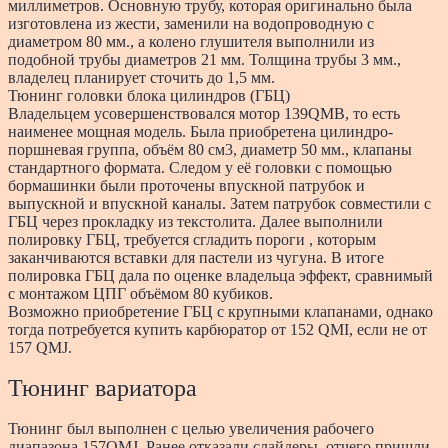
миллиметров. Основную трубу, которая оригинально была
изготовлена из жести, заменили на водопроводную с
диаметром 80 мм., а колено глушителя выполнили из
подобной трубы диаметров 21 мм. Толщина трубы 3 мм.,
владелец планирует сточить до 1,5 мм.
Тюнинг головки блока цилиндров (ГБЦ)
Владельцем усовершенствовался мотор 139QMB, то есть
наименее мощная модель. Была приобретена цилиндро-
поршневая группа, объём 80 см3, диаметр 50 мм., клапаны
стандартного формата. Следом у её головки с помощью
бормашинки были проточены впускной патрубок и
выпускной и впускной каналы. Затем патрубок совместили с
ГБЦ через прокладку из текстолита. Далее выполнили
полировку ГБЦ, требуется сгладить пороги , которым
заканчиваются вставки для пастели из чугуна. В итоге
полировка ГБЦ дала по оценке владельца эффект, сравнимый
с монтажом ЦПГ объёмом 80 кубиков.
Возможно приобретение ГБЦ с крупными клапанами, однако
тогда потребуется купить карбюратор от 152 QMI, если не от
157 QMJ.
Тюнинг вариатора
Тюнинг был выполнен с целью увеличения рабочего
диапазона 157QMJ. Ранее отказали слайдеры, отчего пришли