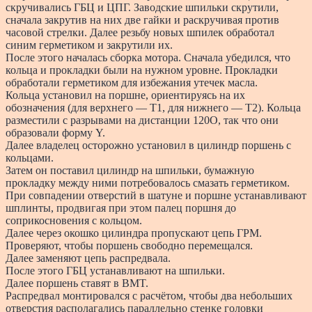
скручивались ГБЦ и ЦПГ. Заводские шпильки скрутили,
сначала закрутив на них две гайки и раскручивая против
часовой стрелки. Далее резьбу новых шпилек обработал
синим герметиком и закрутили их.
После этого началась сборка мотора. Сначала убедился, что
кольца и прокладки были на нужном уровне. Прокладки
обработали герметиком для избежания утечек масла.
Кольца установил на поршне, ориентируясь на их
обозначения (для верхнего — Т1, для нижнего — Т2). Кольца
разместили с разрывами на дистанции 120О, так что они
образовали форму Y.
Далее владелец осторожно установил в цилиндр поршень с
кольцами.
Затем он поставил цилиндр на шпильки, бумажную
прокладку между ними потребовалось смазать герметиком.
При совпадении отверстий в шатуне и поршне устанавливают
шплинты, продвигая при этом палец поршня до
соприкосновения с кольцом.
Далее через окошко цилиндра пропускают цепь ГРМ.
Проверяют, чтобы поршень свободно перемещался.
Далее заменяют цепь распредвала.
После этого ГБЦ устанавливают на шпильки.
Далее поршень ставят в BMT.
Распредвал монтировался с расчётом, чтобы два небольших
отверстия располагались параллельно стенке головки