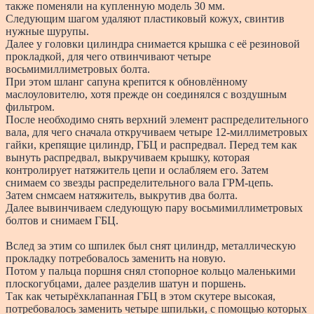
также поменяли на купленную модель 30 мм.
Следующим шагом удаляют пластиковый кожух, свинтив
нужные шурупы.
Далее у головки цилиндра снимается крышка с её резиновой
прокладкой, для чего отвинчивают четыре
восьмимиллиметровых болта.
При этом шланг сапуна крепится к обновлённому
маслоуловителю, хотя прежде он соединялся с воздушным
фильтром.
После необходимо снять верхний элемент распределительного
вала, для чего сначала откручиваем четыре 12-миллиметровых
гайки, крепящие цилиндр, ГБЦ и распредвал. Перед тем как
вынуть распредвал, выкручиваем крышку, которая
контролирует натяжитель цепи и ослабляем его. Затем
снимаем со звезды распределительного вала ГРМ-цепь.
Затем снмсаем натяжитель, выкрутив два болта.
Далее вывинчиваем следующую пару восьмимиллиметровых
болтов и снимаем ГБЦ.
Вслед за этим со шпилек был снят цилиндр, металлическую
прокладку потребовалось заменить на новую.
Потом у пальца поршня снял стопорное кольцо маленькими
плоскогубцами, далее разделив шатун и поршень.
Так как четырёхклапанная ГБЦ в этом скутере высокая,
потребовалось заменить четыре шпильки, с помощью которых