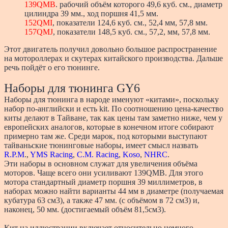
139QMB
. рабочий объём которого 49,6 куб. см., диаметр
цилиндра 39 мм., ход поршня 41,5 мм.
152QMI
, показатели 124,6 куб. см., 52,4 мм, 57,8 мм.
157QMJ
, показатели 148,5 куб. см., 57,2, мм, 57,8 мм.
Этот двигатель получил довольно большое распространение
на мотороллерах и скутерах китайского производства. Дальше
речь пойдёт о его тюнинге.
Наборы для тюнинга GY6
Наборы для тюнинга в народе именуют «китами», поскольку
набор по-английски и есть kit. По соотношению цена-качество
киты делают в Тайване, так как цены там заметно ниже, чем у
европейских аналогов, которые в конечном итоге собирают
примерно там же. Среди марок, под которыми выступают
тайваньские тюнинговые наборы, имеет смысл назвать
R.P.M
.,
YMS Racing
,
C.M. Racing
,
Koso
,
NHRC
.
Эти наборы в основном служат для увеличения объёма
моторов. Чаще всего они усиливают 139QMB. Для этого
мотора стандартный диаметр поршня 39 миллиметров, в
наборах можно найти варианты 44 мм в диаметре (получаемая
кубатура 63 см3), а также 47 мм. (с объёмом в 72 см3) и,
наконец, 50 мм. (достигаемый объём 81,5см3).
Кит на иллюстрации включает относительно немного