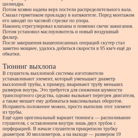
цилиндра.
Потом хозяин надева верх постели распределительного вала.
Смазал герметиком прокладку в натяжителе. Перед монтажом
его заводят по часовой стрелке по упора.
Наконец отрегулировал клапаны и поменял свечи зажигания.
Потом установил маслоуловитель и новый воздушный
фильтр.
После завершения вышеописанных операций скутер стал
заметно мощнее, удалось добиться скорости в 95 км/ч ещё до
обкатки.
Тюнинг выхлопа
В глушитель выхлопной системы изготовители
устанавливают элемент, который уменьшает диаметр
выхлопной трубы, к примеру, вваривают трубу меньших
размеров внутрь. Это требуется для снижения шумности
транспортного средства, однако вызывает перегрев двигателя,
а также мешает ему добиваться максимальных оборотов.
Исправить положение можно, просто выпилив этот элемент
из трубы.
Ещё один оригинальный вариант тюнинга — распиливание
глушителя, с оставлением внутри лишь двух трубок с
перфорацией. В начале глушителя прикрепили трубку
диаметров 30 миллиметров, а на выходе — размером 19