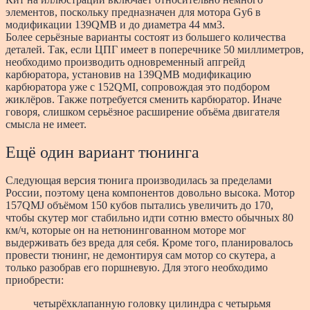
элементов, поскольку предназначен для мотора Gy6 в
модификации 139QMB и до диаметра 44 мм3.
Более серьёзные варианты состоят из большего количества
деталей. Так, если ЦПГ имеет в поперечнике 50 миллиметров,
необходимо производить одновременный апгрейд
карбюратора, установив на 139QMB модификацию
карбюратора уже с 152QMI, сопровождая это подбором
жиклёров. Также потребуется сменить карбюратор. Иначе
говоря, слишком серьёзное расширение объёма двигателя
смысла не имеет.
Ещё один вариант тюнинга
Следующая версия тюнига производилась за пределами
России, поэтому цена компонентов довольно высока. Мотор
157QMJ объёмом 150 кубов пытались увеличить до 170,
чтобы скутер мог стабильно идти сотню вместо обычных 80
км/ч, которые он на нетюнингованном моторе мог
выдерживать без вреда для себя. Кроме того, планировалось
провести тюнинг, не демонтируя сам мотор со скутера, а
только разобрав его поршневую. Для этого необходимо
приобрести:
четырёхклапанную головку цилиндра с четырьмя