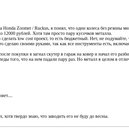
 Honda Zoomer / Ruckus, я понял, что одни колеса без резины мн
о 12000 рублей. Хотя там просто пару кусочков металла.
сделать low cost проект, то есть бюджетный. Нет, не подумайте, 
-то сделаю своими руками, так как все инструменты есть, включая
сле покупки я загнал скутер в гараж на ковер и начал его разби
леды того, что на нем падали пару раз. Но металл в целом в отл
вет....
 хотя твердо знаю, что заводить его не буду до весны.