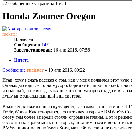
22 сообщения • Страница
1
из
1
Honda Zoomer Oregon
ruckster
Владелец
Сообщения:
147
Зарегистрирован:
16 апр 2016, 07:56
Цитата
Сообщение
ruckster
»
19 апр 2016, 09:22
Итак, хочу начать рассказ о том, как у меня появился этот чудо 
Однажды сидя где-то на мусоросборнике (фишки, вроде), я натк
и опасный, и не всегда можно его эксплуатировать, да и в гар
душу мне западал данный вид скутера.
Владелец вложил в него кучу денег, заказывал запчасти из СШ
DorbyWorks. Как говорится, воспитывая в гараже BMW e36 Coupe
смогу, тем более впереди стояли огромные планы. Вот и решено 
состоит и как работает), во-вторых, позаниматься и воплотить в
BMW-шники меня поймут) Хотя, моя e36 масло и не ест, зато ег