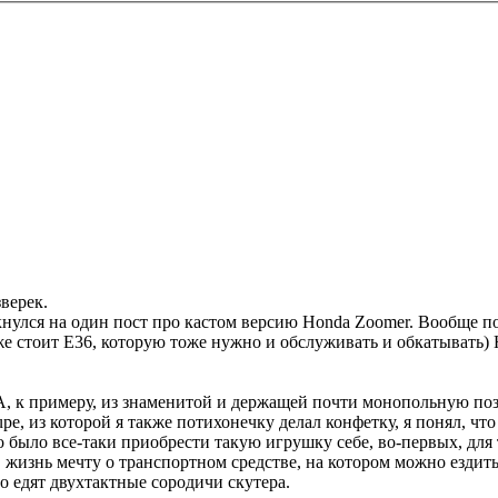
зверек.
нулся на один пост про кастом версию Honda Zoomer. Вообще по 
аже стоит E36, которую тоже нужно и обслуживать и обкатывать) 
А, к примеру, из знаменитой и держащей почти монопольную поз
, из которой я также потихонечку делал конфетку, я понял, что 
было все-таки приобрести такую игрушку себе, во-первых, для то
 жизнь мечту о транспортном средстве, на котором можно ездить в
о едят двухтактные сородичи скутера.