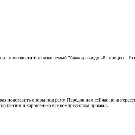
ил произвести так называемый "брако-разводный" процесс. То ес
вая подставить опоры под раму. Передок нам сейчас не интересе
атор бензин и хорошенько все компрессором промыл.