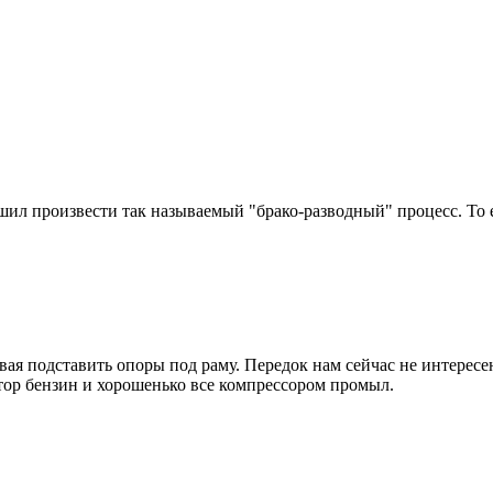
ил произвести так называемый "брако-разводный" процесс. То ес
вая подставить опоры под раму. Передок нам сейчас не интересе
атор бензин и хорошенько все компрессором промыл.