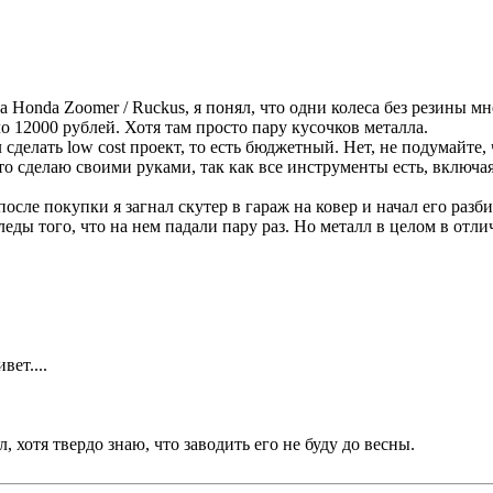
 Honda Zoomer / Ruckus, я понял, что одни колеса без резины мн
о 12000 рублей. Хотя там просто пару кусочков металла.
сделать low cost проект, то есть бюджетный. Нет, не подумайте, 
-то сделаю своими руками, так как все инструменты есть, включая
сле покупки я загнал скутер в гараж на ковер и начал его разби
леды того, что на нем падали пару раз. Но металл в целом в отл
вет....
 хотя твердо знаю, что заводить его не буду до весны.