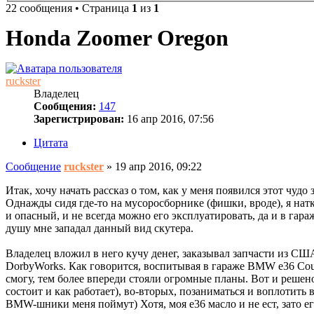
22 сообщения • Страница
1
из
1
Honda Zoomer Oregon
ruckster
Владелец
Сообщения:
147
Зарегистрирован:
16 апр 2016, 07:56
Цитата
Сообщение
ruckster
»
19 апр 2016, 09:22
Итак, хочу начать рассказ о том, как у меня появился этот чудо 
Однажды сидя где-то на мусоросборнике (фишки, вроде), я натк
и опасный, и не всегда можно его эксплуатировать, да и в гар
душу мне западал данный вид скутера.
Владелец вложил в него кучу денег, заказывал запчасти из СШ
DorbyWorks. Как говорится, воспитывая в гараже BMW e36 Coupe
смогу, тем более впереди стояли огромные планы. Вот и решено 
состоит и как работает), во-вторых, позаниматься и воплотить в
BMW-шники меня поймут) Хотя, моя e36 масло и не ест, зато ег