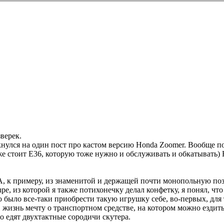
зверек.
нулся на один пост про кастом версию Honda Zoomer. Вообще по 
аже стоит E36, которую тоже нужно и обслуживать и обкатывать) 
А, к примеру, из знаменитой и держащей почти монопольную поз
, из которой я также потихонечку делал конфетку, я понял, что 
было все-таки приобрести такую игрушку себе, во-первых, для то
 жизнь мечту о транспортном средстве, на котором можно ездить в
о едят двухтактные сородичи скутера.