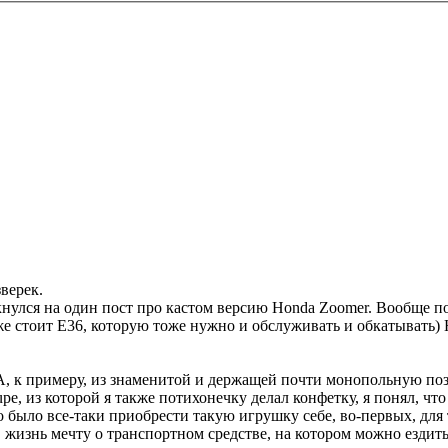
зверек.
нулся на один пост про кастом версию Honda Zoomer. Вообще по 
аже стоит E36, которую тоже нужно и обслуживать и обкатывать) 
А, к примеру, из знаменитой и держащей почти монопольную поз
, из которой я также потихонечку делал конфетку, я понял, что 
было все-таки приобрести такую игрушку себе, во-первых, для то
 жизнь мечту о транспортном средстве, на котором можно ездить в