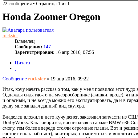
22 сообщения • Страница
1
из
1
Honda Zoomer Oregon
ruckster
Владелец
Сообщения:
147
Зарегистрирован:
16 апр 2016, 07:56
Цитата
Сообщение
ruckster
»
19 апр 2016, 09:22
Итак, хочу начать рассказ о том, как у меня появился этот чудо 
Однажды сидя где-то на мусоросборнике (фишки, вроде), я натк
и опасный, и не всегда можно его эксплуатировать, да и в гар
душу мне западал данный вид скутера.
Владелец вложил в него кучу денег, заказывал запчасти из СШ
DorbyWorks. Как говорится, воспитывая в гараже BMW e36 Coupe
смогу, тем более впереди стояли огромные планы. Вот и решено 
состоит и как работает), во-вторых, позаниматься и воплотить в