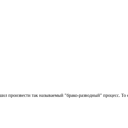
ил произвести так называемый "брако-разводный" процесс. То ес