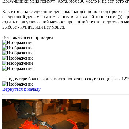
BMW-шники меня поймут) Хотя, моя e36 масло и не ест, зато ег
Как итог - на следующий день был найден донор под проект - р
следующий день мы катим за ним в гаражный кооператив))) Прод
ездить на двухколесной моторизированной техники до этого мом
выборе - купить или нет мопед.
Вот таким я его приобрел.
На одометре большая для моего понятия о скутерах цифра - 127
Вернуться к началу