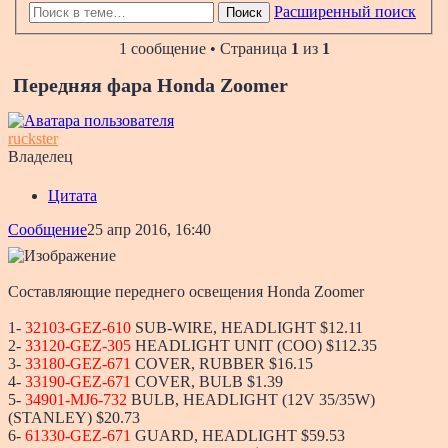
Расширенный поиск
Поиск
1 сообщение • Страница
1
из
1
Передняя фара Honda Zoomer
ruckster
Владелец
Цитата
Сообщение
25 апр 2016, 16:40
Составляющие переднего освещения Honda Zoomer
1-
32103-GEZ-610
SUB-WIRE, HEADLIGHT $12.11
2-
33120-GEZ-305
HEADLIGHT UNIT (COO) $112.35
3-
33180-GEZ-671
COVER, RUBBER $16.15
4-
33190-GEZ-671
COVER, BULB $1.39
5-
34901-MJ6-732
BULB, HEADLIGHT (12V 35/35W)
(STANLEY) $20.73
6-
61330-GEZ-671
GUARD, HEADLIGHT $59.53