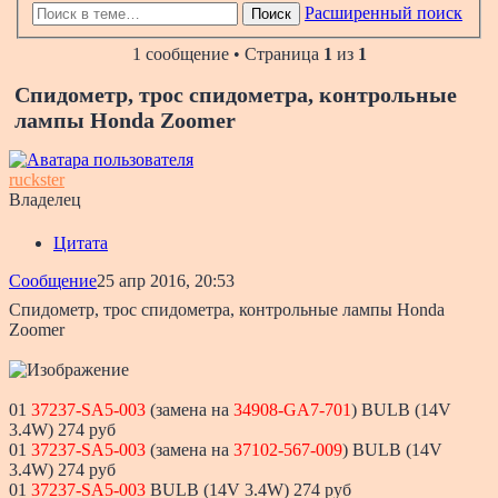
Расширенный поиск
Поиск
1 сообщение • Страница
1
из
1
Спидометр, трос спидометра, контрольные
лампы Honda Zoomer
ruckster
Владелец
Цитата
Сообщение
25 апр 2016, 20:53
Спидометр, трос спидометра, контрольные лампы Honda
Zoomer
01
37237-SA5-003
(замена на
34908-GA7-701
) BULB (14V
3.4W) 274 руб
01
37237-SA5-003
(замена на
37102-567-009
) BULB (14V
3.4W) 274 руб
01
37237-SA5-003
BULB (14V 3.4W) 274 руб