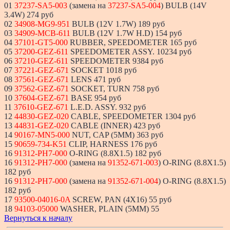
01
37237-SA5-003
(замена на
37237-SA5-004
) BULB (14V
3.4W) 274 руб
02
34908-MG9-951
BULB (12V 1.7W) 189 руб
03
34909-MCB-611
BULB (12V 1.7W H.D) 154 руб
04
37101-GT5-000
RUBBER, SPEEDOMETER 165 руб
05
37200-GEZ-611
SPEEDOMETER ASSY. 10234 руб
06
37210-GEZ-611
SPEEDOMETER 9384 руб
07
37221-GEZ-671
SOCKET 1018 руб
08
37561-GEZ-671
LENS 471 руб
09
37562-GEZ-671
SOCKET, TURN 758 руб
10
37604-GEZ-671
BASE 954 руб
11
37610-GEZ-671
L.E.D. ASSY. 932 руб
12
44830-GEZ-020
CABLE, SPEEDOMETER 1304 руб
13
44831-GEZ-020
CABLE (INNER) 423 руб
14
90167-MN5-000
NUT, CAP (5MM) 363 руб
15
90659-734-K51
CLIP, HARNESS 176 руб
16
91312-PH7-000
O-RING (8.8X1.5) 182 руб
16
91312-PH7-000
(замена на
91352-671-003
) O-RING (8.8X1.5)
182 руб
16
91312-PH7-000
(замена на
91352-671-004
) O-RING (8.8X1.5)
182 руб
17
93500-04016-0A
SCREW, PAN (4X16) 55 руб
18
94103-05000
WASHER, PLAIN (5MM) 55
Вернуться к началу